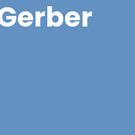
G
e
r
b
e
r