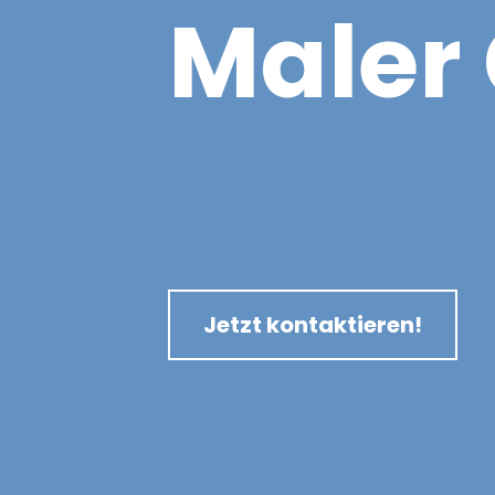
M
a
l
e
r
Jetzt kontaktieren!